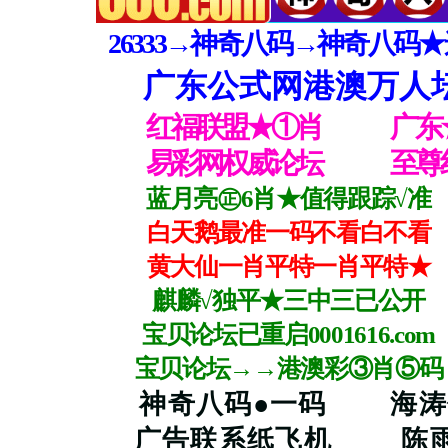
26333→神奇八码→神奇八码
广东公式网港澳万人
红福联盟★①肖
广东
易彩网权威论坛
至尊
蓝月亮㊣6肖★值得跟踪√准
白天鹅最准一码不看白不看
黄大仙一肖平特一肖平特★
麒麟√独平★三中三已公开
宝贝论坛已重启0001616.com
宝贝论坛→→港澳彩③肖⑤码
神奇八码●一码
海涛
广告联系纸飞机
陈