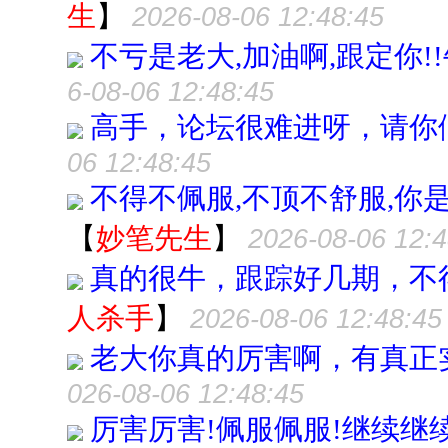
生
】
2026-08-06 12:48:45
不亏是老大,加油啊,跟定你!
6-08-06 12:48:45
高手，论坛很难进呀，请你
06 12:48:45
不得不佩服,不顶不舒服,你是
【
妙笔先生
】
2026-08-06 12:4
真的很牛，跟踪好几期，不
人杀手
】
2026-08-06 12:48:45
老大你真的厉害啊，有真正
026-08-06 12:48:45
厉害厉害!佩服佩服!继续继