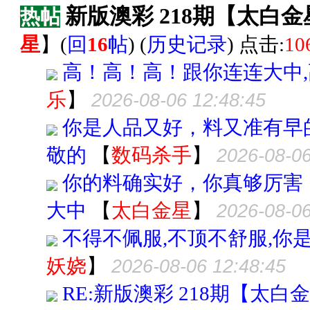
新版澳彩 218期【太白
热帖
星
】
(
回
16
帖
) (
历史记录
) 点击:
10
高！高！高！跟你连连大中
乐
】
2026-08-06 12:48:45
你是人品又好，料又准有早
敬的
【
数码杀手
】
2026-08-06
你的料确实好，你真够厉害
大中
【
太白金星
】
2026-08-06
不得不佩服,不顶不舒服,你
妖娆
】
2026-08-06 12:48:45
RE:新版澳彩 218期【太