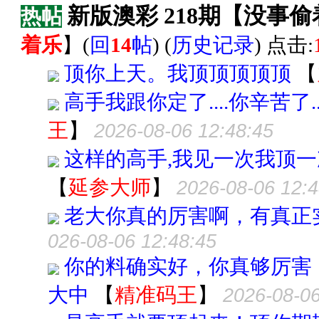
新版澳彩 218期【没事
热帖
着乐
】
(
回
14
帖
) (
历史记录
) 点击:
顶你上天。我顶顶顶顶顶
【
高手我跟你定了....你辛苦了.
王
】
2026-08-06 12:48:45
这样的高手,我见一次我顶一
【
延参大师
】
2026-08-06 12:4
老大你真的厉害啊，有真正
026-08-06 12:48:45
你的料确实好，你真够厉害
大中
【
精准码王
】
2026-08-06