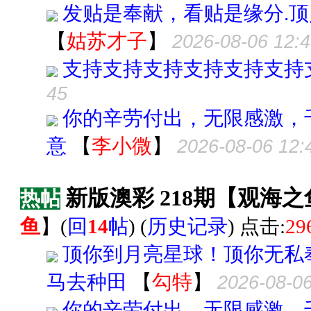
发贴是奉献，看贴是缘分.顶
【
姑苏才子
】
2026-08-06 12:4
支持支持支持支持支持支持
45
你的辛劳付出，无限感激，
意
【
李小微
】
2026-08-06 12:
新版澳彩 218期【观海
热帖
鱼
】
(
回
14
帖
) (
历史记录
) 点击:
29
顶你到月亮星球！顶你无私
马去种田
【
勾特
】
2026-08-06
你的辛劳付出，无限感激，