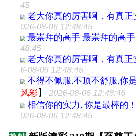
45
老大你真的厉害啊，有真正
026-08-06 12:48:45
最崇拜的高手 最崇拜的高手
48:45
老大你真的厉害啊，有真正
6-08-06 12:48:45
不得不佩服,不顶不舒服,你
风彩
】
2026-08-06 12:48:45
相信你的实力, 你是最棒的！！
026-08-06 12:48:45