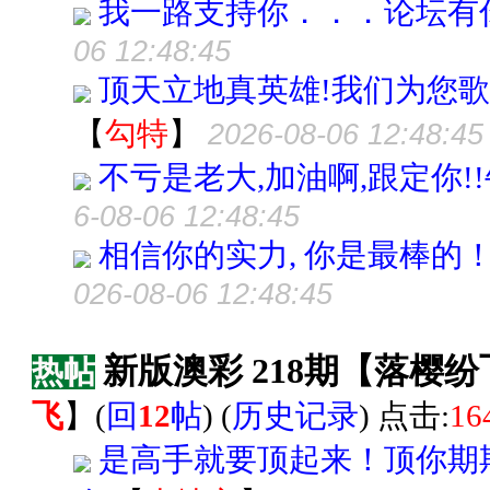
我一路支持你．．．论坛有
06 12:48:45
顶天立地真英雄!我们为您歌唱;
【
勾特
】
2026-08-06 12:48:45
不亏是老大,加油啊,跟定你!
6-08-06 12:48:45
相信你的实力, 你是最棒的
026-08-06 12:48:45
新版澳彩 218期【落樱
热帖
飞
】
(
回
12
帖
) (
历史记录
) 点击:
16
是高手就要顶起来！顶你期