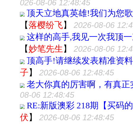
026-08-06 12:48:45
顶天立地真英雄!我们为您歌唱;
【
落樱纷飞
】
2026-08-06 12:4
这样的高手,我见一次我顶一
【
妙笔先生
】
2026-08-06 12:4
顶高手!请继续发表精准资料,为
子
】
2026-08-06 12:48:45
老大你真的厉害啊，有真正
08-06 12:48:45
RE:新版澳彩 218期【买
伏
】
2026-08-06 12:48:45