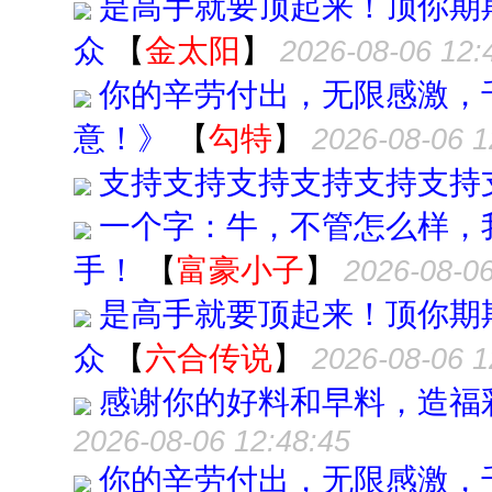
是高手就要顶起来！顶你期
众
【
金太阳
】
2026-08-06 12:
你的辛劳付出，无限感激，
意！》
【
勾特
】
2026-08-06 1
支持支持支持支持支持支持
一个字：牛，不管怎么样，
手！
【
富豪小子
】
2026-08-06
是高手就要顶起来！顶你期
众
【
六合传说
】
2026-08-06 1
感谢你的好料和早料，造福
2026-08-06 12:48:45
你的辛劳付出，无限感激，