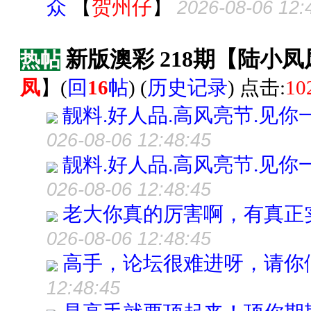
众
【
贺州仔
】
2026-08-06 12:
新版澳彩 218期【陆小
热帖
凤
】
(
回
16
帖
) (
历史记录
) 点击:
10
靓料.好人品.高风亮节.见
026-08-06 12:48:45
靓料.好人品.高风亮节.见
026-08-06 12:48:45
老大你真的厉害啊，有真正
026-08-06 12:48:45
高手，论坛很难进呀，请你
12:48:45