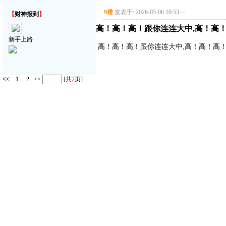
9楼
发表于: 2026-05-06 10:53
---
【
财神报到
】
高！高！高！跟你连连大中,高！高
新手上路
高！高！高！跟你连连大中,高！高！高
<<
1
2
>>
[共
2
页]