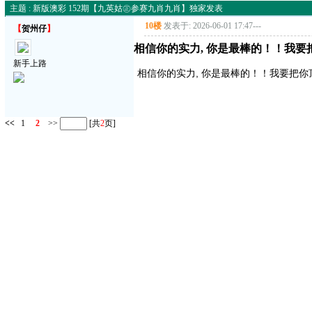
主题 : 新版澳彩 152期【九英姑㊣参赛九肖九肖】独家发表
10楼
发表于: 2026-06-01 17:47
---
【
贺州仔
】
相信你的实力, 你是最棒的！！我要
新手上路
相信你的实力, 你是最棒的！！我要把你
<<
1
2
>>
[共
2
页]