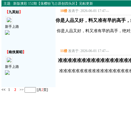
主题 : 新版澳彩 152期【落樱纷飞㊣原创四头区】见帖更新
10楼
发表于: 2026-06-01 17:47
---
【
九英姑
】
你是人品又好，料又准有早的高手，
新手上路
你是人品又好，料又准有早的高手，绝对
11楼
发表于: 2026-06-01 17:47
---
【
南侠展昭
】
准准准准准准准准准准准准准准准
新手上路
准准准准准准准准准准准准准准准准准
<<
1
2
>>
[共
2
页]