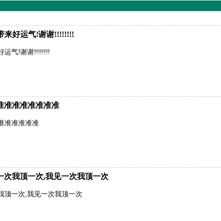
运气!谢谢!!!!!!!!
谢谢!!!!!!!!
准准准准准准准准
准准准准准准
一次我顶一次,我见一次我顶一次
我顶一次,我见一次我顶一次