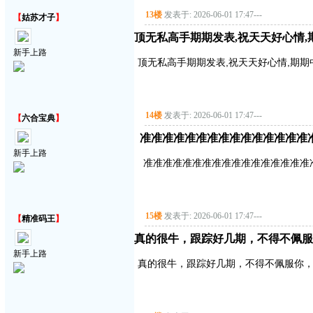
13楼
发表于: 2026-06-01 17:47
---
【
姑苏才子
】
顶无私高手期期发表,祝天天好心情,
新手上路
顶无私高手期期发表,祝天天好心情,期期
14楼
发表于: 2026-06-01 17:47
---
【
六合宝典
】
准准准准准准准准准准准准准准准
新手上路
准准准准准准准准准准准准准准准准准
15楼
发表于: 2026-06-01 17:47
---
【
精准码王
】
真的很牛，跟踪好几期，不得不佩服
新手上路
真的很牛，跟踪好几期，不得不佩服你