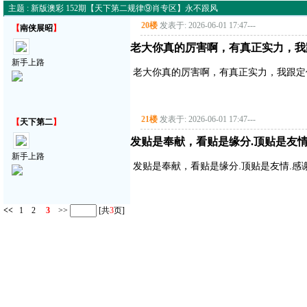
主题 : 新版澳彩 152期【天下第二规律⑨肖专区】永不跟风
20楼
发表于: 2026-06-01 17:47
---
【
南侠展昭
】
老大你真的厉害啊，有真正实力，我
新手上路
老大你真的厉害啊，有真正实力，我跟定
21楼
发表于: 2026-06-01 17:47
---
【
天下第二
】
发贴是奉献，看贴是缘分.顶贴是友情
新手上路
发贴是奉献，看贴是缘分.顶贴是友情.感
<<
1
2
3
>>
[共
3
页]