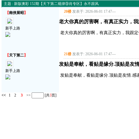
主题 : 新版澳彩 152期【天下第二规律⑨肖专区】永不跟风
20楼
发表于: 2026-06-01 17:47
---
【
南侠展昭
】
老大你真的厉害啊，有真正实力，我
新手上路
老大你真的厉害啊，有真正实力，我跟定
21楼
发表于: 2026-06-01 17:47
---
【
天下第二
】
发贴是奉献，看贴是缘分.顶贴是友情
新手上路
发贴是奉献，看贴是缘分.顶贴是友情.感
<<
1
2
3
>>
[共
3
页]