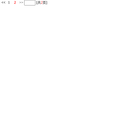
<<
1
2
>>
[共
2
页]