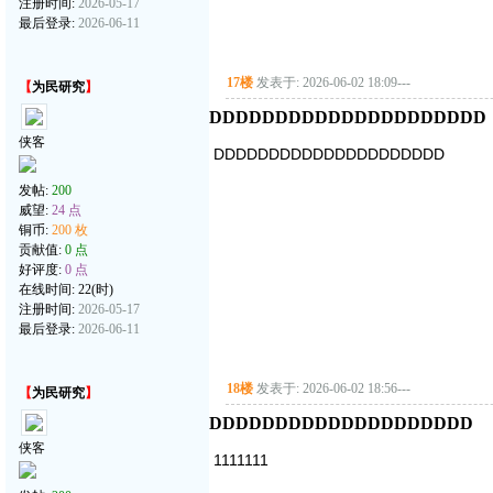
注册时间:
2026-05-17
最后登录:
2026-06-11
17楼
发表于: 2026-06-02 18:09
---
【
为民研究
】
DDDDDDDDDDDDDDDDDDDDD
侠客
DDDDDDDDDDDDDDDDDDDDD
发帖:
200
威望:
24 点
铜币:
200 枚
贡献值:
0 点
好评度:
0 点
在线时间: 22(时)
注册时间:
2026-05-17
最后登录:
2026-06-11
18楼
发表于: 2026-06-02 18:56
---
【
为民研究
】
DDDDDDDDDDDDDDDDDDDD
侠客
1111111