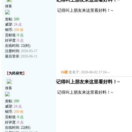
侠客
记得叫上朋友来这里看好料！~
发帖:
200
威望:
24 点
铜币:
200 枚
贡献值:
0 点
好评度:
0 点
在线时间: 22(时)
注册时间:
2026-05-17
最后登录:
2026-06-11
16楼
发表于: 2026-06-02 17:16
---
【
为民研究
】
记得叫上朋友来这里看好料！~
侠客
记得叫上朋友来这里看好料！~
发帖:
200
威望:
24 点
铜币:
200 枚
贡献值:
0 点
好评度:
0 点
在线时间: 22(时)