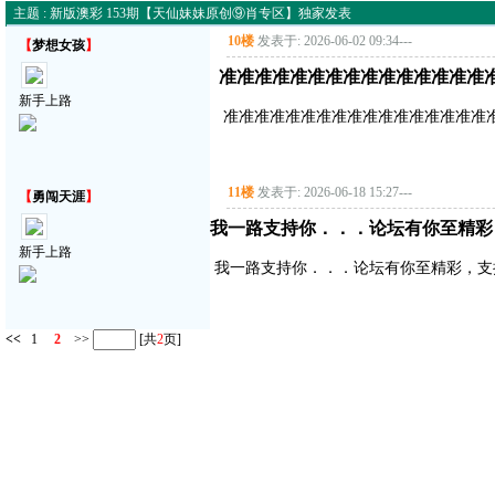
主题 : 新版澳彩 153期【天仙妹妹原创⑨肖专区】独家发表
10楼
发表于: 2026-06-02 09:34
---
【
梦想女孩
】
准准准准准准准准准准准准准准准
新手上路
准准准准准准准准准准准准准准准准准
11楼
发表于: 2026-06-18 15:27
---
【
勇闯天涯
】
我一路支持你．．．论坛有你至精彩
新手上路
我一路支持你．．．论坛有你至精彩，支
<<
1
2
>>
[共
2
页]