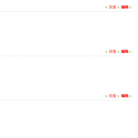
u
回复
u
编辑
u
u
回复
u
编辑
u
u
回复
u
编辑
u