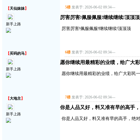
5楼
发表于: 2026-06-02 09:34
---
【
天仙妹妹
】
厉害厉害!佩服佩服!继续继续!顶顶顶
新手上路
厉害厉害!佩服佩服!继续继续!顶顶顶
6楼
发表于: 2026-06-02 09:34
---
【
买码的马
】
愿你继续用最精彩的业绩，给广大彩
新手上路
愿你继续用最精彩的业绩，给广大彩民
7楼
发表于: 2026-06-02 09:34
---
【
大地主
】
你是人品又好，料又准有早的高手，
新手上路
你是人品又好，料又准有早的高手，绝