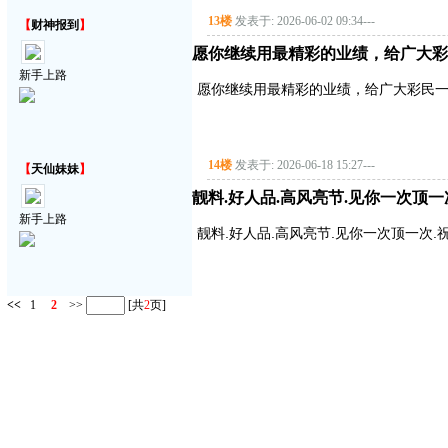
13楼
发表于: 2026-06-02 09:34
---
【
财神报到
】
愿你继续用最精彩的业绩，给广大彩
新手上路
愿你继续用最精彩的业绩，给广大彩民
14楼
发表于: 2026-06-18 15:27
---
【
天仙妹妹
】
靓料.好人品.高风亮节.见你一次顶一
新手上路
靓料.好人品.高风亮节.见你一次顶一次.
<<
1
2
>>
[共
2
页]