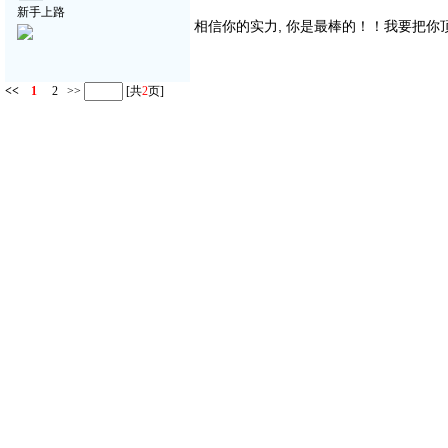
新手上路
相信你的实力, 你是最棒的！！我要把你
<<
1
2
>>
[共
2
页]