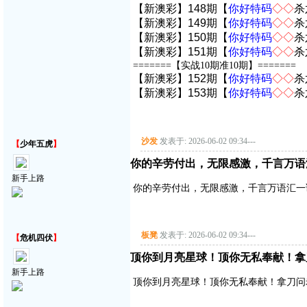
【新澳彩】148期【
你好特码
◇◇
杀六
【新澳彩】149期【
你好特码
◇◇
杀六
【新澳彩】150期【
你好特码
◇◇
杀六
【新澳彩】151期【
你好特码
◇◇
杀六
=======【实战10期准10期】=======
【新澳彩】152期【
你好特码
◇◇
杀六
【新澳彩】153期【
你好特码
◇◇
杀六
沙发
发表于: 2026-06-02 09:34
---
【
少年五虎
】
你的辛劳付出，无限感激，千言万语
新手上路
你的辛劳付出，无限感激，千言万语汇一
板凳
发表于: 2026-06-02 09:34
---
【
危机四伏
】
顶你到月亮星球！顶你无私奉献！拿
新手上路
顶你到月亮星球！顶你无私奉献！拿刀问