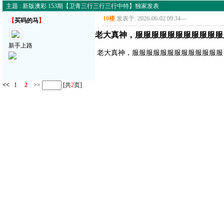
主题 : 新版澳彩 153期【卫青三行三行三行中特】独家发表
10楼
发表于: 2026-06-02 09:34
---
【
买码的马
】
老大真神，服服服服服服服服服服服
新手上路
老大真神，服服服服服服服服服服服服服
<<
1
2
>>
[共
2
页]