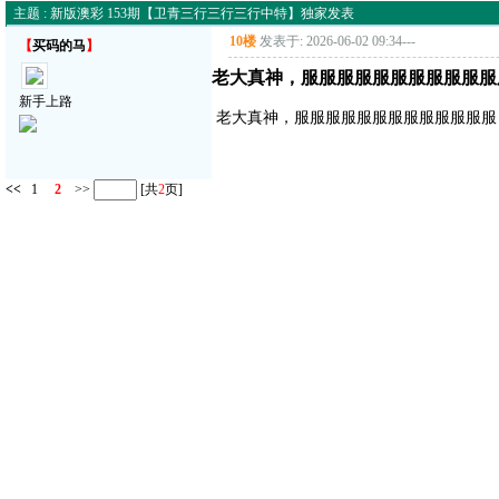
主题 : 新版澳彩 153期【卫青三行三行三行中特】独家发表
10楼
发表于: 2026-06-02 09:34
---
【
买码的马
】
老大真神，服服服服服服服服服服服
新手上路
老大真神，服服服服服服服服服服服服服
<<
1
2
>>
[共
2
页]