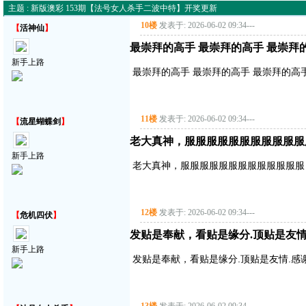
主题 : 新版澳彩 153期【法号女人杀手二波中特】开奖更新
10楼
发表于: 2026-06-02 09:34
---
【
活神仙
】
最崇拜的高手 最崇拜的高手 最崇拜
新手上路
最崇拜的高手 最崇拜的高手 最崇拜的高
11楼
发表于: 2026-06-02 09:34
---
【
流星蝴蝶剑
】
老大真神，服服服服服服服服服服服
新手上路
老大真神，服服服服服服服服服服服服服
12楼
发表于: 2026-06-02 09:34
---
【
危机四伏
】
发贴是奉献，看贴是缘分.顶贴是友情
新手上路
发贴是奉献，看贴是缘分.顶贴是友情.感