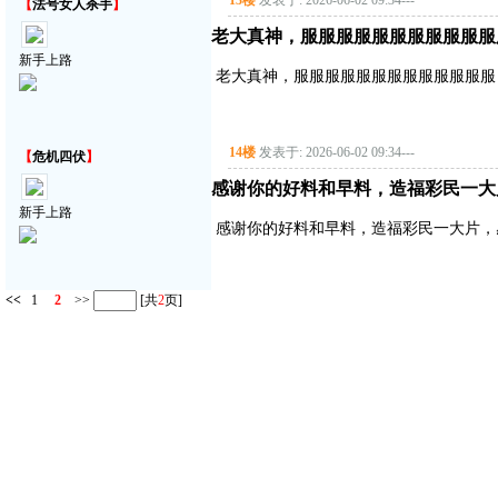
13楼
发表于: 2026-06-02 09:34
---
【
法号女人杀手
】
老大真神，服服服服服服服服服服服
新手上路
老大真神，服服服服服服服服服服服服服
14楼
发表于: 2026-06-02 09:34
---
【
危机四伏
】
感谢你的好料和早料，造福彩民一大
新手上路
感谢你的好料和早料，造福彩民一大片，
<<
1
2
>>
[共
2
页]