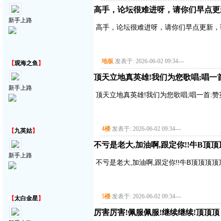
高手，论坛很难进呀，请你们早点更
新手上路
高手，论坛很难进呀，请你们早点更新，
地板
发表于: 2026-06-02 09:34
---
【
观海之鱼
】
顶天立地真英雄!我们为您歌唱;唱一首:赞
新手上路
顶天立地真英雄!我们为您歌唱;唱一首:赞英雄主
4楼
发表于: 2026-06-02 09:34
---
【
九英姑
】
不亏是老大,加油啊,跟定你!!牛B顶
新手上路
不亏是老大,加油啊,跟定你!!牛B顶顶顶
5楼
发表于: 2026-06-02 09:34
---
【
太白金星
】
厉害厉害!佩服佩服!继续继续!顶顶顶