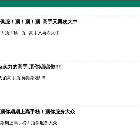
佩服！顶！顶！顶_高手又再次大中
！顶！顶！顶_高手又再次大中
力的高手,顶你期期准!!!!!
高手,顶你期期准!!!!!
顶你期期上高手榜！顶你服务大众
你期期上高手榜！顶你服务大众