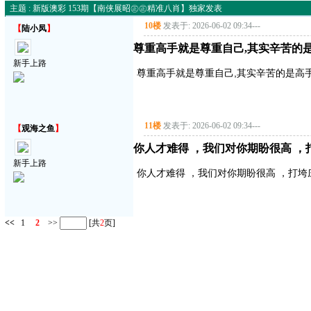
主题 : 新版澳彩 153期【南侠展昭㊣㊣精准八肖】独家发表
10楼
发表于: 2026-06-02 09:34
---
【
陆小凤
】
尊重高手就是尊重自己,其实辛苦的是
新手上路
尊重高手就是尊重自己,其实辛苦的是高手
11楼
发表于: 2026-06-02 09:34
---
【
观海之鱼
】
你人才难得 ，我们对你期盼很高 ，
新手上路
你人才难得 ，我们对你期盼很高 ，打
<<
1
2
>>
[共
2
页]