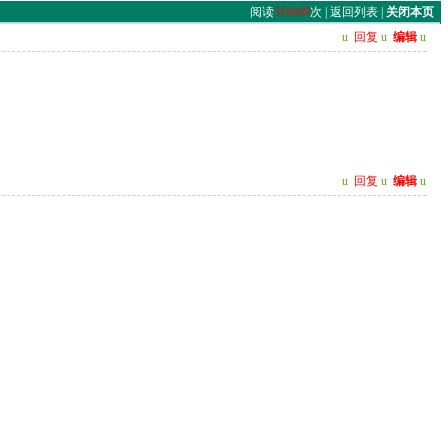
阅读
319499
次 |
返回列表
|
关闭本页
u
回复
u
编辑
u
u
回复
u
编辑
u