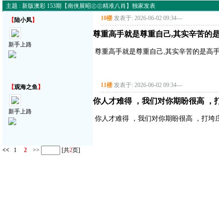
主题 : 新版澳彩 153期【南侠展昭㊣㊣精准八肖】独家发表
10楼
发表于: 2026-06-02 09:34
---
【
陆小凤
】
尊重高手就是尊重自己,其实辛苦的是
新手上路
尊重高手就是尊重自己,其实辛苦的是高手,
11楼
发表于: 2026-06-02 09:34
---
【
观海之鱼
】
你人才难得 ，我们对你期盼很高 ，
新手上路
你人才难得 ，我们对你期盼很高 ，打垮
<<
1
2
>>
[共
2
页]