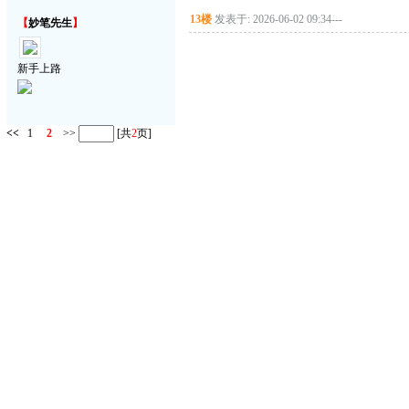
13楼
发表于: 2026-06-02 09:34
---
【
妙笔先生
】
新手上路
<<
1
2
>>
[共
2
页]