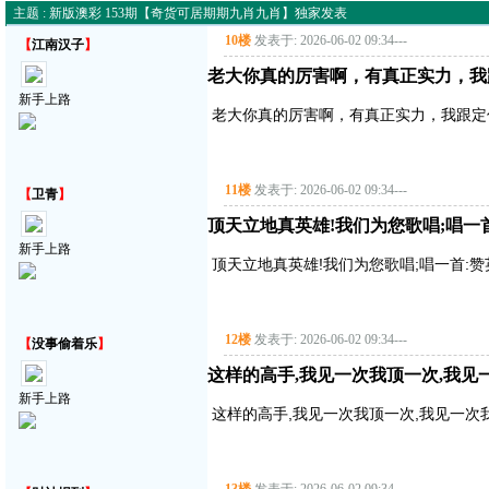
主题 : 新版澳彩 153期【奇货可居期期九肖九肖】独家发表
10楼
发表于: 2026-06-02 09:34
---
【
江南汉子
】
老大你真的厉害啊，有真正实力，我
新手上路
老大你真的厉害啊，有真正实力，我跟定
11楼
发表于: 2026-06-02 09:34
---
【
卫青
】
顶天立地真英雄!我们为您歌唱;唱一首:赞
新手上路
顶天立地真英雄!我们为您歌唱;唱一首:赞英雄主
12楼
发表于: 2026-06-02 09:34
---
【
没事偷着乐
】
这样的高手,我见一次我顶一次,我见
新手上路
这样的高手,我见一次我顶一次,我见一次