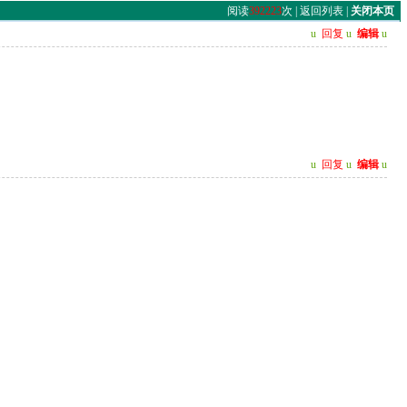
阅读
392223
次 |
返回列表
|
关闭本页
u
回复
u
编辑
u
u
回复
u
编辑
u