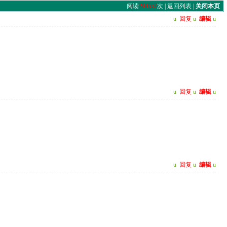
阅读
294557
次 |
返回列表
|
关闭本页
u
回复
u
编辑
u
u
回复
u
编辑
u
u
回复
u
编辑
u