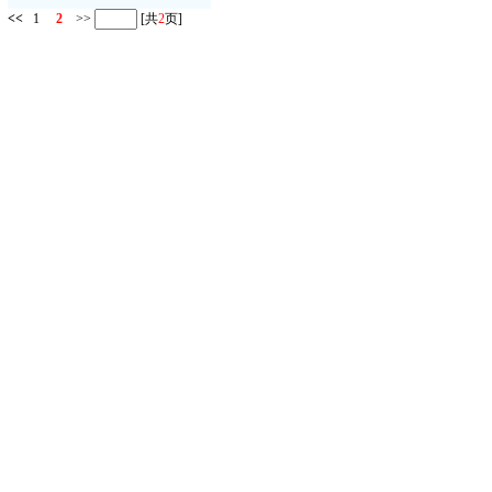
<<
1
2
>>
[共
2
页]