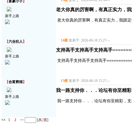
13楼
发表于: 2026-06-02 09:34
---
【
富豪小子
】
老大你真的厉害啊，有真正实力，我
新手上路
老大你真的厉害啊，有真正实力，我跟定
14楼
发表于: 2026-06-18 15:27
---
【
六合狂人
】
支持高手支持高手支持高手===========
新手上路
支持高手支持高手支持高手==============
15楼
发表于: 2026-06-18 15:27
---
【
合富辉煌
】
我一路支持你．．．论坛有你至精彩
新手上路
我一路支持你．．．论坛有你至精彩，支
<<
1
2
>>
[共
2
页]