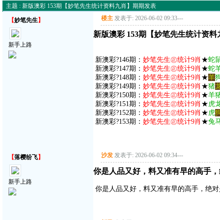
主题 : 新版澳彩 153期【妙笔先生统计资料九肖】期期发表
楼主
发表于: 2026-06-02 09:33
---
【
妙笔先生
】
新版澳彩 153期【妙笔先生统计资
新手上路
新澳彩?146期：
妙笔先生㊣统计9肖
★
蛇
新澳彩?147期：
妙笔先生㊣统计9肖
★
蛇
新澳彩?148期：
妙笔先生㊣统计9肖
★
羊
新澳彩?149期：
妙笔先生㊣统计9肖
★
猪
新澳彩?150期：
妙笔先生㊣统计9肖
★
羊
新澳彩?151期：
妙笔先生㊣统计9肖
★
虎
新澳彩?152期：
妙笔先生㊣统计9肖
★
虎
新澳彩?153期：
妙笔先生㊣统计9肖
★
兔
沙发
发表于: 2026-06-02 09:34
---
【
落樱纷飞
】
你是人品又好，料又准有早的高手，
新手上路
你是人品又好，料又准有早的高手，绝对