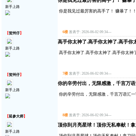
你是我见过最厉害的高手了！ 赚暴了！
新手上路
你是我见过最厉害的高手了！ 赚暴了！！！
6楼
发表于: 2026-06-02 09:34
---
【
贺州仔
】
高手你太神了.高手你太神了.高手你
新手上路
高手你太神了.高手你太神了.高手你太神
7楼
发表于: 2026-06-02 09:34
---
【
贺州仔
】
你的辛劳付出，无限感激，千言万语
新手上路
你的辛劳付出，无限感激，千言万语汇一
8楼
发表于: 2026-06-02 09:34
---
【
延参大师
】
顶你到月亮星球！顶你无私奉献！拿
新手上路
顶你到月亮星球！顶你无私奉献！拿刀问