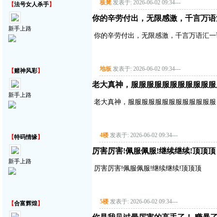
板凳
发表于: 2026-06-02 09:34
---
【
法号女人杀手
】
你的辛劳付出，无限感激，千言万语
新手上路
你的辛劳付出，无限感激，千言万语汇一
地板
发表于: 2026-06-02 09:34
---
【
赌神风彩
】
老大真神，服服服服服服服服服服服
新手上路
老大真神，服服服服服服服服服服服服服
4楼
发表于: 2026-06-02 09:34
---
【
特码情缘
】
厉害厉害!佩服佩服!继续继续!顶顶顶
新手上路
厉害厉害!佩服佩服!继续继续!顶顶顶
5楼
发表于: 2026-06-02 09:34
---
【
合富辉煌
】