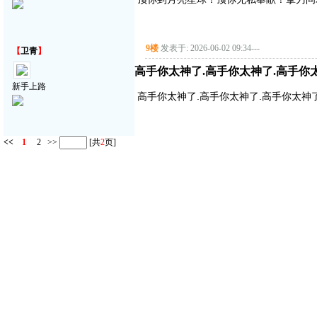
9楼
发表于: 2026-06-02 09:34
---
【
卫青
】
高手你太神了.高手你太神了.高手你
新手上路
高手你太神了.高手你太神了.高手你太神
<<
1
2
>>
[共
2
页]