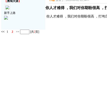
13楼
发表于: 2026-06-02 09:34
---
【
勇闯天涯
】
你人才难得 ，我们对你期盼很高 ，
新手上路
你人才难得 ，我们对你期盼很高 ，打垮
<<
1
2
>>
[共
2
页]