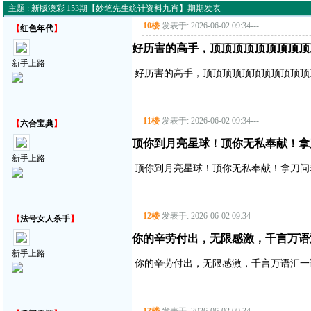
主题 : 新版澳彩 153期【妙笔先生统计资料九肖】期期发表
10楼
发表于: 2026-06-02 09:34
---
【
红色年代
】
好历害的高手，顶顶顶顶顶顶顶顶顶
新手上路
好历害的高手，顶顶顶顶顶顶顶顶顶顶顶
11楼
发表于: 2026-06-02 09:34
---
【
六合宝典
】
顶你到月亮星球！顶你无私奉献！拿
新手上路
顶你到月亮星球！顶你无私奉献！拿刀问
12楼
发表于: 2026-06-02 09:34
---
【
法号女人杀手
】
你的辛劳付出，无限感激，千言万语
新手上路
你的辛劳付出，无限感激，千言万语汇一