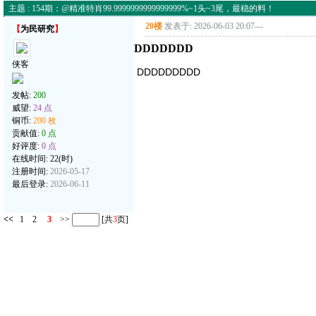
主题 : 154期：@精准特肖99.9999999999999999%~1头~3尾，最稳的料！
20楼
发表于: 2026-06-03 20:07
---
【
为民研究
】
DDDDDDD
侠客
DDDDDDDDD
发帖:
200
威望:
24 点
铜币:
200 枚
贡献值:
0 点
好评度:
0 点
在线时间: 22(时)
注册时间:
2026-05-17
最后登录:
2026-06-11
<<
1
2
3
>>
[共
3
页]