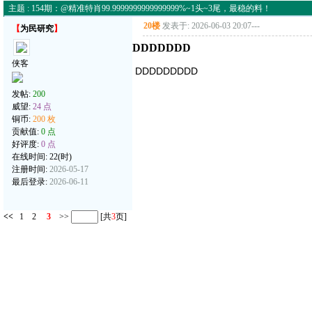
主题 : 154期：@精准特肖99.9999999999999999%~1头~3尾，最稳的料！
20楼
发表于: 2026-06-03 20:07
---
【
为民研究
】
DDDDDDD
侠客
DDDDDDDDD
发帖:
200
威望:
24 点
铜币:
200 枚
贡献值:
0 点
好评度:
0 点
在线时间: 22(时)
注册时间:
2026-05-17
最后登录:
2026-06-11
<<
1
2
3
>>
[共
3
页]