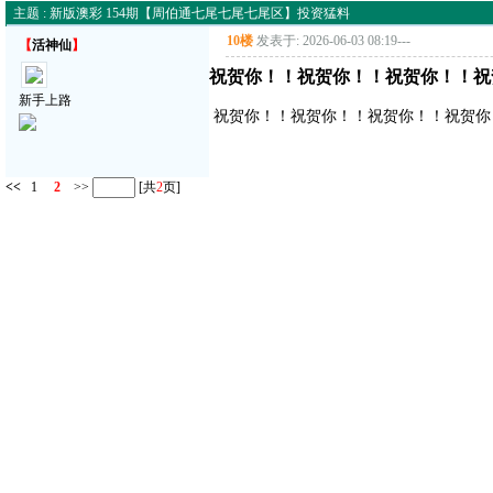
主题 : 新版澳彩 154期【周伯通七尾七尾七尾区】投资猛料
10楼
发表于: 2026-06-03 08:19
---
【
活神仙
】
祝贺你！！祝贺你！！祝贺你！！祝
新手上路
祝贺你！！祝贺你！！祝贺你！！祝贺你
<<
1
2
>>
[共
2
页]