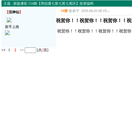
主题 : 新版澳彩 154期【周伯通七尾七尾七尾区】投资猛料
10楼
发表于: 2026-06-03 08:19
---
【
活神仙
】
祝贺你！！祝贺你！！祝贺你！！祝
新手上路
祝贺你！！祝贺你！！祝贺你！！祝贺你
<<
1
2
>>
[共
2
页]