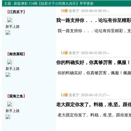
主题 : 新版澳彩 154期【姑苏才子㊣经典九肖区】早早更新
10楼
发表于: 2026-06-03 08:19
---
【
江西吴下
】
我一路支持你．．．论坛有你至精彩
新手上路
我一路支持你．．．论坛有你至精彩，
11楼
发表于: 2026-06-03 08:19
---
【
南侠展昭
】
你的料确实好，你真够厉害，佩服！
新手上路
你的料确实好，你真够厉害，佩服！佩服
12楼
发表于: 2026-06-18 15:27
---
【
观海之鱼
】
老大跟定你发了。料稳，准,坚。跟你
新手上路
老大跟定你发了。料稳，准,坚。跟你发发