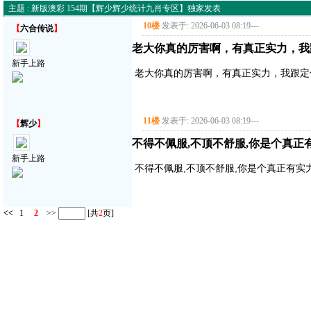
主题 : 新版澳彩 154期【辉少辉少统计九肖专区】独家发表
10楼
发表于: 2026-06-03 08:19
---
【
六合传说
】
老大你真的厉害啊，有真正实力，我
新手上路
老大你真的厉害啊，有真正实力，我跟定
11楼
发表于: 2026-06-03 08:19
---
【
辉少
】
不得不佩服,不顶不舒服,你是个真正有实
新手上路
不得不佩服,不顶不舒服,你是个真正有实力的
<<
1
2
>>
[共
2
页]