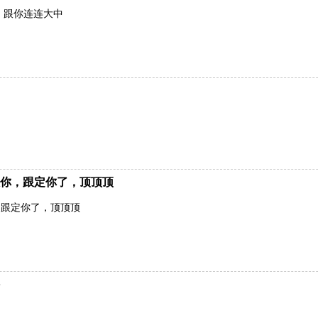
！跟你连连大中
你，跟定你了，顶顶顶
，跟定你了，顶顶顶