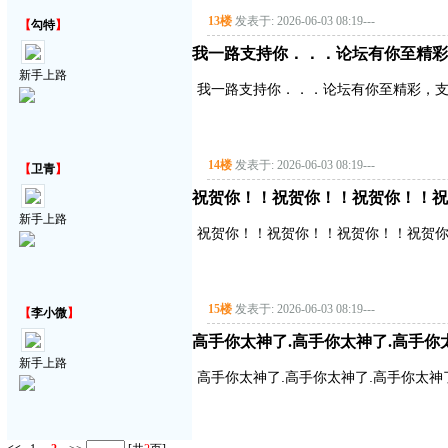
13楼
发表于: 2026-06-03 08:19
---
【
勾特
】
我一路支持你．．．论坛有你至精彩
新手上路
我一路支持你．．．论坛有你至精彩，
14楼
发表于: 2026-06-03 08:19
---
【
卫青
】
祝贺你！！祝贺你！！祝贺你！！祝
新手上路
祝贺你！！祝贺你！！祝贺你！！祝贺
15楼
发表于: 2026-06-03 08:19
---
【
李小微
】
高手你太神了.高手你太神了.高手你
新手上路
高手你太神了.高手你太神了.高手你太神