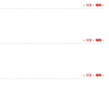
u
回复
u
编辑
u
u
回复
u
编辑
u
u
回复
u
编辑
u