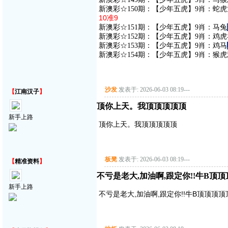
新澳彩☆150期：【少年五虎】9肖：蛇
10准9
新澳彩☆151期：【少年五虎】9肖：马兔
新澳彩☆152期：【少年五虎】9肖：鸡
新澳彩☆153期：【少年五虎】9肖：鸡马
新澳彩☆154期：【少年五虎】9肖：猴虎
沙发
发表于: 2026-06-03 08:19
---
【
江南汉子
】
顶你上天。我顶顶顶顶顶
新手上路
顶你上天。我顶顶顶顶顶
板凳
发表于: 2026-06-03 08:19
---
【
精准资料
】
不亏是老大,加油啊,跟定你!!牛B顶
新手上路
不亏是老大,加油啊,跟定你!!牛B顶顶顶