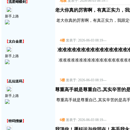
地板
发表于: 2026-06-03 08:19
---
【
流星蝴蝶剑
】
老大你真的厉害啊，有真正实力，我
新手上路
老大你真的厉害啊，有真正实力，我跟定
4楼
发表于: 2026-06-03 08:19
---
【
太白金星
】
准准准准准准准准准准准准准准准
新手上路
准准准准准准准准准准准准准准准准准
5楼
发表于: 2026-06-03 08:19
---
【
乩仙送码
】
尊重高手就是尊重自己,其实辛苦的是
新手上路
尊重高手就是尊重自己,其实辛苦的是高手,
6楼
发表于: 2026-06-03 08:19
---
【
特码情缘
】
我顶你！愿好运与你同在！高手我永