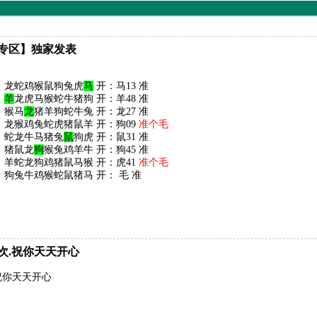
肖专区】独家发表
》龙蛇鸡猴鼠狗兔虎
马
开：马13 准
》
羊
龙虎马猴蛇牛猪狗 开：羊48 准
》猴马
龙
猪羊狗蛇牛兔 开：龙27 准
》龙猴鸡兔蛇虎猪鼠羊 开：狗09
准个毛
》蛇龙牛马猪兔
鼠
狗虎 开：鼠31 准
》猪鼠龙
狗
猴兔鸡羊牛 开：狗45 准
》羊蛇龙狗鸡猪鼠马猴 开：虎41
准个毛
狗兔牛鸡猴蛇鼠猪马 开： 毛 准
次.祝你天天开心
祝你天天开心