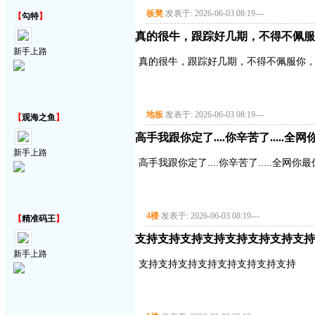
板凳
发表于: 2026-06-03 08:19
---
【
勾特
】
真的很牛，跟踪好几期，不得不佩服
新手上路
真的很牛，跟踪好几期，不得不佩服你
地板
发表于: 2026-06-03 08:19
---
【
观海之鱼
】
高手我跟你定了....你辛苦了.....全
新手上路
高手我跟你定了....你辛苦了.....全网你最
4楼
发表于: 2026-06-03 08:19
---
【
精准码王
】
支持支持支持支持支持支持支持支持
新手上路
支持支持支持支持支持支持支持支持