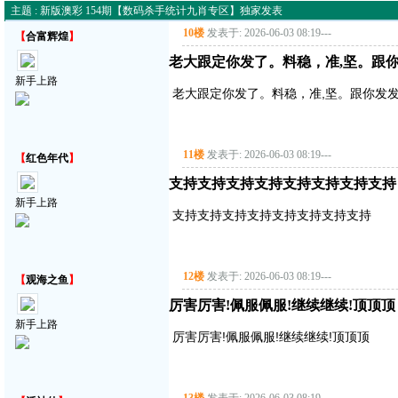
主题 : 新版澳彩 154期【数码杀手统计九肖专区】独家发表
10楼
发表于: 2026-06-03 08:19
---
【
合富辉煌
】
老大跟定你发了。料稳，准,坚。跟你
新手上路
老大跟定你发了。料稳，准,坚。跟你发发
11楼
发表于: 2026-06-03 08:19
---
【
红色年代
】
支持支持支持支持支持支持支持支持
新手上路
支持支持支持支持支持支持支持支持
12楼
发表于: 2026-06-03 08:19
---
【
观海之鱼
】
厉害厉害!佩服佩服!继续继续!顶顶顶
新手上路
厉害厉害!佩服佩服!继续继续!顶顶顶