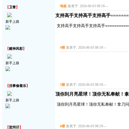
地板
发表于: 2026-06-03 08:19
---
【
卫青
】
支持高手支持高手支持高手===========
新手上路
支持高手支持高手支持高手==============
4楼
发表于: 2026-06-03 08:19
---
【
赌神风彩
】
新手上路
5楼
发表于: 2026-06-03 08:19
---
【
没事偷着乐
】
顶你到月亮星球！顶你无私奉献！拿
新手上路
顶你到月亮星球！顶你无私奉献！拿刀
6楼
发表于: 2026-06-03 08:19
---
【
贺州仔
】