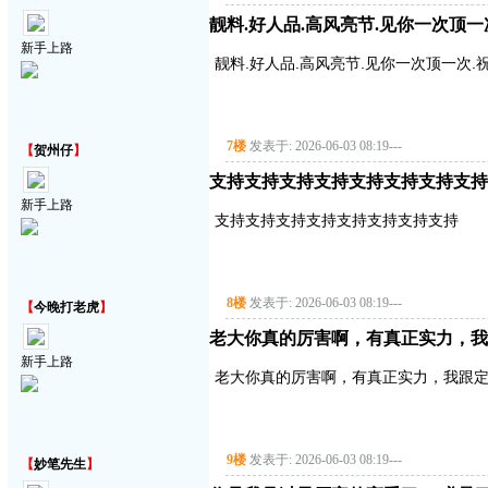
靓料.好人品.高风亮节.见你一次顶一
新手上路
靓料.好人品.高风亮节.见你一次顶一次.
7楼
发表于: 2026-06-03 08:19
---
【
贺州仔
】
支持支持支持支持支持支持支持支持
新手上路
支持支持支持支持支持支持支持支持
8楼
发表于: 2026-06-03 08:19
---
【
今晚打老虎
】
老大你真的厉害啊，有真正实力，我
新手上路
老大你真的厉害啊，有真正实力，我跟
9楼
发表于: 2026-06-03 08:19
---
【
妙笔先生
】