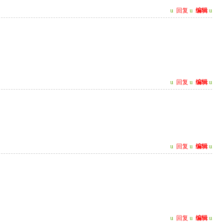
u
回复
u
编辑
u
u
回复
u
编辑
u
u
回复
u
编辑
u
u
回复
u
编辑
u