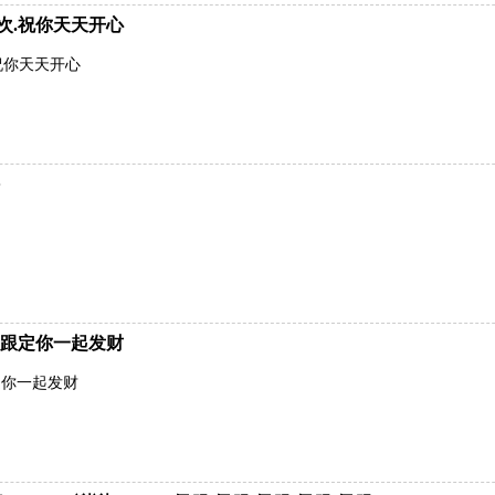
次.祝你天天开心
祝你天天开心
跟定你一起发财
定你一起发财