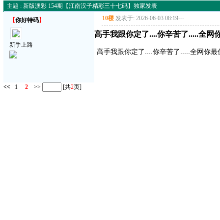
主题 : 新版澳彩 154期【江南汉子精彩三十七码】独家发表
10楼
发表于: 2026-06-03 08:19
---
【
你好特码
】
高手我跟你定了....你辛苦了.....全
新手上路
高手我跟你定了....你辛苦了.....全网你最
<<
1
2
>>
[共
2
页]