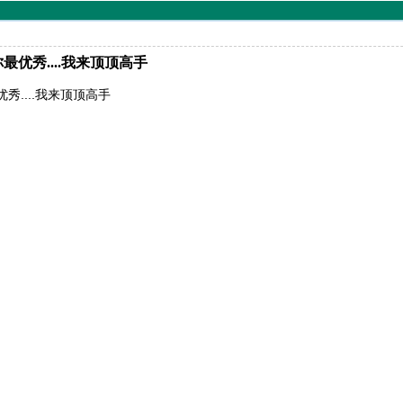
网你最优秀....我来顶顶高手
优秀....我来顶顶高手