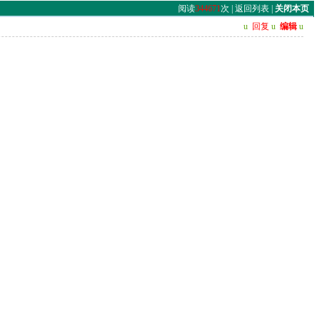
阅读
344671
次 |
返回列表
|
关闭本页
u
回复
u
编辑
u