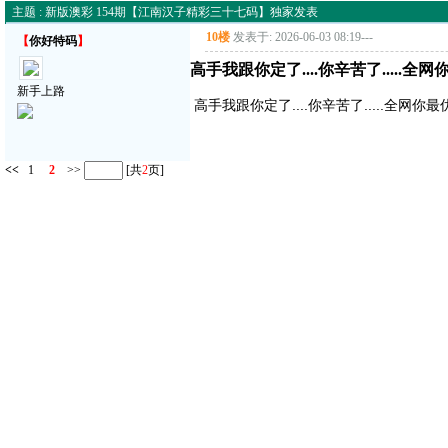
主题 : 新版澳彩 154期【江南汉子精彩三十七码】独家发表
10楼
发表于: 2026-06-03 08:19
---
【
你好特码
】
高手我跟你定了....你辛苦了.....全网
新手上路
高手我跟你定了....你辛苦了.....全网你最
<<
1
2
>>
[共
2
页]