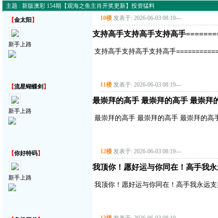
主题 : 新版澳彩 154期【观海之鱼主肖开奖更新】投资猛料
10楼
发表于: 2026-06-03 08:19
---
【
金太阳
】
支持高手支持高手支持高手===========
新手上路
支持高手支持高手支持高手==============
11楼
发表于: 2026-06-03 08:19
---
【
流星蝴蝶剑
】
最崇拜的高手 最崇拜的高手 最崇拜
新手上路
最崇拜的高手 最崇拜的高手 最崇拜的高
12楼
发表于: 2026-06-03 08:19
---
【
你好特码
】
我顶你！愿好运与你同在！高手我永
新手上路
我顶你！愿好运与你同在！高手我永远支