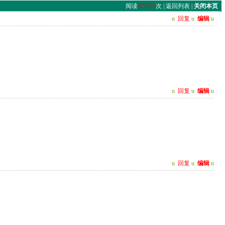
阅读
377528
次 |
返回列表
|
关闭本页
u
回复
u
编辑
u
u
回复
u
编辑
u
u
回复
u
编辑
u