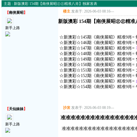
主题 : 新版澳彩 154期【南侠展昭㊣㊣精准八肖】独家发表
楼主
发表于: 2026-06-03 08:16
---
【
南侠展昭
】
新版澳彩 154期【南侠展昭㊣㊣精
新手上路
☆新澳彩☆145期《南侠展昭》精准9肖=
☆新澳彩☆146期《南侠展昭》精准9肖=
☆新澳彩☆147期《南侠展昭》精准9肖=
☆新澳彩☆148期《南侠展昭》精准9肖=
☆新澳彩☆149期《南侠展昭》精准9肖=
☆新澳彩☆150期《南侠展昭》精准9肖=
☆新澳彩☆151期《南侠展昭》精准9肖=
☆新澳彩☆152期《南侠展昭》精准9肖=
☆新澳彩☆153期《南侠展昭》精准9肖=
☆新澳彩☆154期《南侠展昭》精准9肖= 
沙发
发表于: 2026-06-03 08:19
---
【
天仙妹妹
】
准准准准准准准准准准准准准准准
新手上路
准准准准准准准准准准准准准准准准准