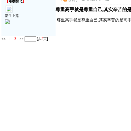
13楼
发表于: 2026-06-03 08:19
---
【
落樱纷飞
】
尊重高手就是尊重自己,其实辛苦的是
新手上路
尊重高手就是尊重自己,其实辛苦的是高手,
<<
1
2
>>
[共
2
页]