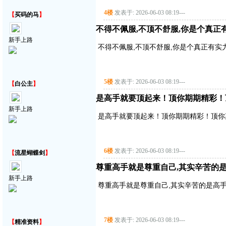
4楼
发表于: 2026-06-03 08:19
---
【
买码的马
】
不得不佩服,不顶不舒服,你是个真正
新手上路
不得不佩服,不顶不舒服,你是个真正有实
5楼
发表于: 2026-06-03 08:19
---
【
白公主
】
是高手就要顶起来！顶你期期精彩！
新手上路
是高手就要顶起来！顶你期期精彩！顶你
6楼
发表于: 2026-06-03 08:19
---
【
流星蝴蝶剑
】
尊重高手就是尊重自己,其实辛苦的是
新手上路
尊重高手就是尊重自己,其实辛苦的是高手,
7楼
发表于: 2026-06-03 08:19
---
【
精准资料
】