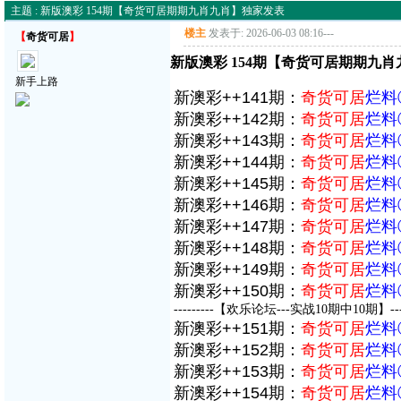
主题 : 新版澳彩 154期【奇货可居期期九肖九肖】独家发表
楼主
发表于: 2026-06-03 08:16
---
【
奇货可居
】
新版澳彩 154期【奇货可居期期九
新手上路
新澳彩++141期：
奇货可居
烂料
新澳彩++142期：
奇货可居
烂料
新澳彩++143期：
奇货可居
烂料
新澳彩++144期：
奇货可居
烂料
新澳彩++145期：
奇货可居
烂料
新澳彩++146期：
奇货可居
烂料
新澳彩++147期：
奇货可居
烂料
新澳彩++148期：
奇货可居
烂料
新澳彩++149期：
奇货可居
烂料
新澳彩++150期：
奇货可居
烂料
---------【欢乐论坛---实战10期中10期】----
新澳彩++151期：
奇货可居
烂料
新澳彩++152期：
奇货可居
烂料
新澳彩++153期：
奇货可居
烂料
新澳彩++154期：
奇货可居
烂料