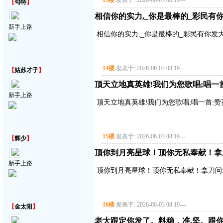
13楼
发表于: 2026-06-03 08:19
---
【
勾特
】
相信你的实力,_你是最棒的_彩民有
新手上路
相信你的实力,_你是最棒的_彩民有你发
14楼
发表于: 2026-06-03 08:19
---
【
姑苏才子
】
顶天立地真英雄!我们为您歌唱;唱一首:赞
新手上路
顶天立地真英雄!我们为您歌唱;唱一首:赞英雄主
15楼
发表于: 2026-06-03 08:19
---
【
辉少
】
顶你到月亮星球！顶你无私奉献！拿
新手上路
顶你到月亮星球！顶你无私奉献！拿刀问
16楼
发表于: 2026-06-03 08:19
---
【
金太阳
】
老大跟定你发了。料稳，准,坚。跟你