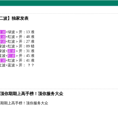
波二波】独家发表
红波
+绿波＞开：13 准
蓝波
+红波＞开：48 准
绿波
+红波＞开：27 准
绿波+红波＞开：09 错
绿波+
蓝波
＞开：31 准
蓝波+
红波
＞开：45 准
蓝波
+红波＞开：41 准
红波+蓝波＞开： ？？
顶你期期上高手榜！顶你服务大众
你期期上高手榜！顶你服务大众