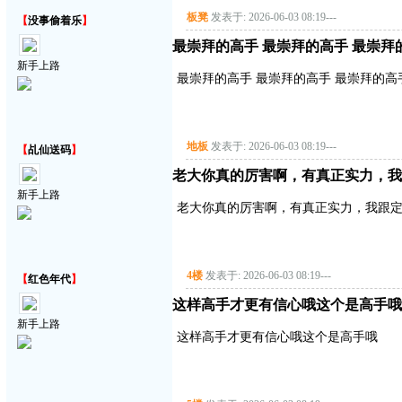
板凳
发表于: 2026-06-03 08:19
---
【
没事偷着乐
】
最崇拜的高手 最崇拜的高手 最崇拜
新手上路
最崇拜的高手 最崇拜的高手 最崇拜的高
地板
发表于: 2026-06-03 08:19
---
【
乩仙送码
】
老大你真的厉害啊，有真正实力，我
新手上路
老大你真的厉害啊，有真正实力，我跟
4楼
发表于: 2026-06-03 08:19
---
【
红色年代
】
这样高手才更有信心哦这个是高手哦
新手上路
这样高手才更有信心哦这个是高手哦