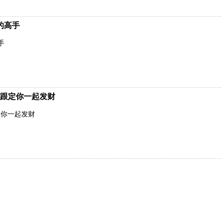
的高手
手
跟定你一起发财
定你一起发财