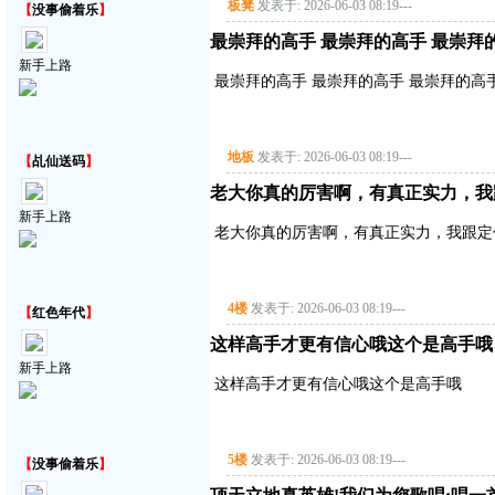
板凳
发表于: 2026-06-03 08:19
---
【
没事偷着乐
】
最崇拜的高手 最崇拜的高手 最崇拜
新手上路
最崇拜的高手 最崇拜的高手 最崇拜的高
地板
发表于: 2026-06-03 08:19
---
【
乩仙送码
】
老大你真的厉害啊，有真正实力，我
新手上路
老大你真的厉害啊，有真正实力，我跟定
4楼
发表于: 2026-06-03 08:19
---
【
红色年代
】
这样高手才更有信心哦这个是高手哦
新手上路
这样高手才更有信心哦这个是高手哦
5楼
发表于: 2026-06-03 08:19
---
【
没事偷着乐
】