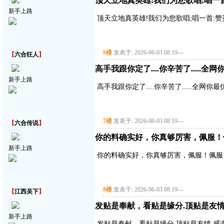
顶天立地真英雄!我们为您歌唱;唱一首:赞
新手上路
顶天立地真英雄!我们为您歌唱;唱一首:赞英雄主
6楼
发表于: 2026-06-03 08:19
---
【
六合狂人
】
高手我跟你定了....你辛苦了.....全网
新手上路
高手我跟你定了....你辛苦了.....全网你最
7楼
发表于: 2026-06-03 08:19
---
【
六合传说
】
你的料确实好，你真够厉害，佩服！
新手上路
你的料确实好，你真够厉害，佩服！佩服
8楼
发表于: 2026-06-03 08:19
---
【
江西吴下
】
发贴是奉献，看贴是缘分.顶贴是友情
新手上路
发贴是奉献，看贴是缘分.顶贴是友情.感